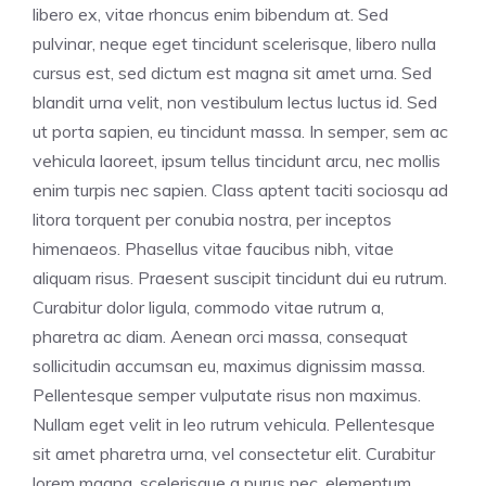
libero ex, vitae rhoncus enim bibendum at. Sed
pulvinar, neque eget tincidunt scelerisque, libero nulla
cursus est, sed dictum est magna sit amet urna. Sed
blandit urna velit, non vestibulum lectus luctus id. Sed
ut porta sapien, eu tincidunt massa. In semper, sem ac
vehicula laoreet, ipsum tellus tincidunt arcu, nec mollis
enim turpis nec sapien. Class aptent taciti sociosqu ad
litora torquent per conubia nostra, per inceptos
himenaeos. Phasellus vitae faucibus nibh, vitae
aliquam risus. Praesent suscipit tincidunt dui eu rutrum.
Curabitur dolor ligula, commodo vitae rutrum a,
pharetra ac diam. Aenean orci massa, consequat
sollicitudin accumsan eu, maximus dignissim massa.
Pellentesque semper vulputate risus non maximus.
Nullam eget velit in leo rutrum vehicula. Pellentesque
sit amet pharetra urna, vel consectetur elit. Curabitur
lorem magna, scelerisque a purus nec, elementum